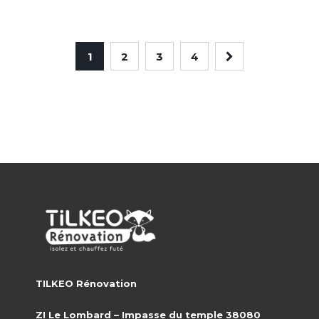
1
2
3
4
TILKEO Rénovation
ZI Le Lombard – Impasse du temple 38080