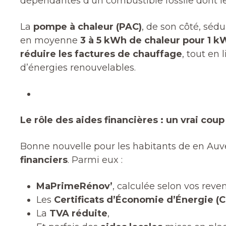
dépendantes d’un combustible fossile dont le p
La
pompe à chaleur (PAC)
, de son côté, sédu
en moyenne
3 à 5 kWh de chaleur pour 1 
réduire les factures de chauffage
, tout en
d’énergies renouvelables.
Le rôle des aides financières : un vrai cou
Bonne nouvelle pour les habitants de en Auve
financiers
. Parmi eux :
MaPrimeRénov’
, calculée selon vos reve
Les
Certificats d’Économie d’Énergie (C
La
TVA réduite
,