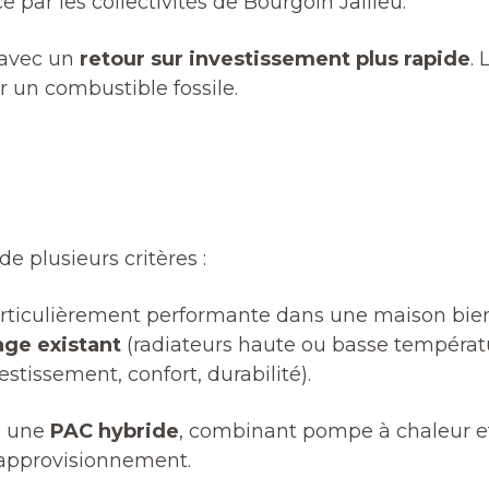
 par les collectivités de Bourgoin Jallieu.
 avec un
retour sur investissement plus rapide
.
r un combustible fossile.
 plusieurs critères :
rticulièrement performante dans une maison bien
age existant
(radiateurs haute ou basse températu
estissement, confort, durabilité).
re une
PAC hybride
, combinant pompe à chaleur et 
’approvisionnement.