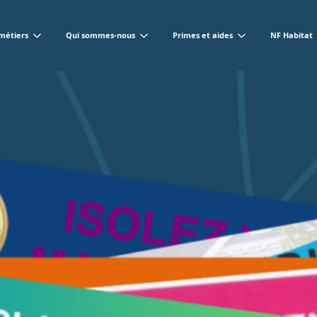
métiers
Qui sommes-nous
Primes et aides
NF Habitat