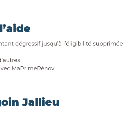
d’aide
ant dégressif jusqu’à l’éligibilité supprimée
d’autres
e avec MaPrimeRénov’
in Jallieu
;