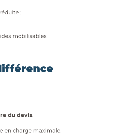
éduite ;
ides mobilisables.
ifférence
re du devis
.
se en charge maximale.